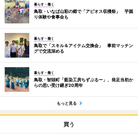
暮らす・働く
鳥取・いなば山彩の郷で「アピオス収穫祭」 芋掘
り体験や食事会も
暮らす・働く
鳥取で「スキル＆アイテム交換会」 事前マッチン
グで交流深める
暮らす・働く
鳥取・智頭町「藍染工房ちずぶるー」、発足当初か
らの思い受け継ぎ20周年
もっと見る
買う