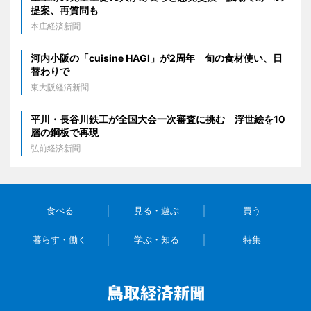
提案、再質問も
本庄経済新聞
河内小阪の「cuisine HAGI」が2周年 旬の食材使い、日
替わりで
東大阪経済新聞
平川・長谷川鉄工が全国大会一次審査に挑む 浮世絵を10
層の鋼板で再現
弘前経済新聞
食べる
見る・遊ぶ
買う
暮らす・働く
学ぶ・知る
特集