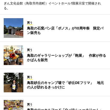
ぎん文化会館（鳥取市尚徳町）イベントホール1階展示室で開催され
る。
買う
鳥取の石窯パン店「ボノス」が10周年祭 限定パ
ン販売も
買う
鳥取のギャラリーショップが「鞄展」 作家が作る
かばんを販売
買う
鳥取砂丘のキャンプ場で「砂丘DEフリマ」 地元
の人が訪れるきっかけに
買う
鳥取のローカルフード「白バラシュークリーム」