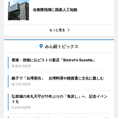
自衛隊指揮に国産人工知能
もっと見る
みん経トピックス
香港・啓徳に仏ビストロ新店「Bistrot's Suzette」
香港経済新聞
銚子で「台湾茶坊」 台湾料理や雑貨通じ文化に親しむ
銚子経済新聞
弘前城の本丸天守が11年ぶりの「曳戻し」へ 記念イベン
トも
弘前経済新聞