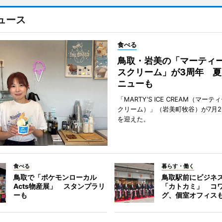
ュース
食べる
鳥取・岩美の「マーティ
スクリーム」が3周年 夏
ニューも
「MARTY'S ICE CREAM（マー
クリーム）」（岩美町牧谷）が7月2
を迎えた。
食べる
暮らす・働く
鳥取で「ポケモンローカル
鳥取駅前にビジネ
Acts物産展」 スタンプラリ
「カトカミ」 コ
ーも
グ、個室オフィス