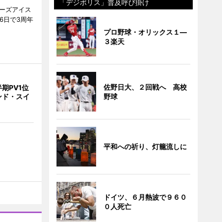
「デジポリス」普及呼び掛け
ティーズアイス
6日で3周年
プロ野球・オリックス１―
３楽天
佐野日大、２回戦へ 高校
期PV1位
ンド・スイ
野球
平和への祈り、灯籠流しに
ドイツ、６月熱波で９６０
０人死亡