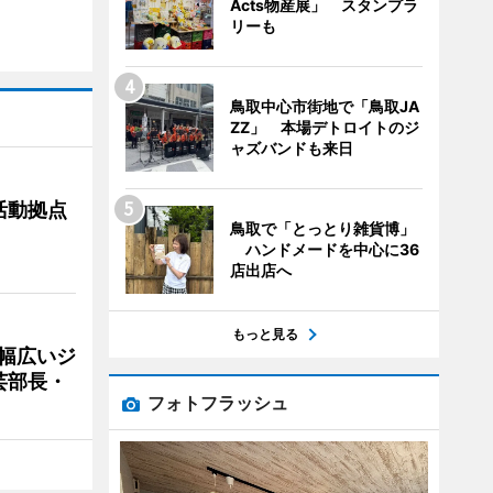
Acts物産展」 スタンプラ
リーも
鳥取中心市街地で「鳥取JA
ZZ」 本場デトロイトのジ
ャズバンドも来日
活動拠点
鳥取で「とっとり雑貨博」
ハンドメードを中心に36
店出店へ
もっと見る
 幅広いジ
芸部長・
フォトフラッシュ