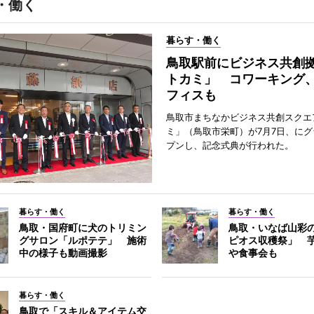
・働く
暮らす・働く
鳥取駅前にビジネス共創
トカミ」 コワーキング
フィスも
鳥取市まちなかビジネス共創スクエ
ミ」（鳥取市栄町）が7月7日、に
プンし、記念式典が行われた。
暮らす・働く
暮らす・働く
鳥取・国府町に犬のトリミン
鳥取・いなば山彩
グサロン「ルポテテ」 施術
ピオス収穫祭」 
中の様子も動画撮影
や食事会も
暮らす・働く
鳥取で「スキル＆アイテム交