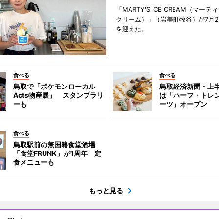
「MARTY'S ICE CREAM（マー
クリーム）」（岩美町牧谷）が7月2
を迎えた。
食べる
食べる
鳥取で「ポケモンローカル
鳥取経済新聞・上半
Acts物産展」 スタンプラリ
は「ハーフ・トレ
ーも
ーツ」オープン
食べる
鳥取駅前の無国籍食堂酒場
「食堂FRUNK」が1周年 定
食メニューも
もっと見る