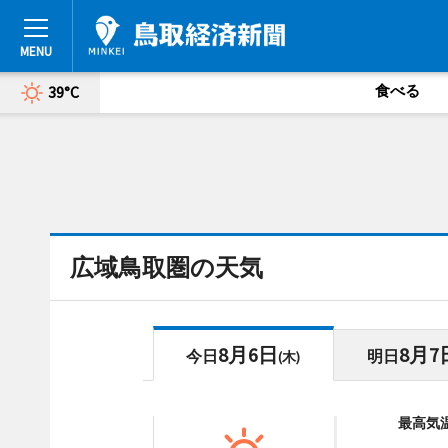
食べる
39°C
広域鳥取圏の天気
8月6日
8月7
今日
明日
(木)
最高気