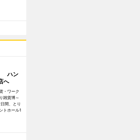
」 ハン
店へ
貨・ワーク
り雑貨博～
2日間、とり
ントホール1