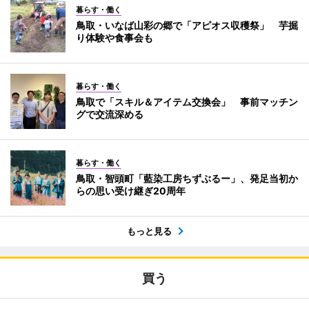
暮らす・働く
鳥取・いなば山彩の郷で「アピオス収穫祭」 芋掘
り体験や食事会も
暮らす・働く
鳥取で「スキル＆アイテム交換会」 事前マッチン
グで交流深める
暮らす・働く
鳥取・智頭町「藍染工房ちずぶるー」、発足当初か
らの思い受け継ぎ20周年
もっと見る
買う