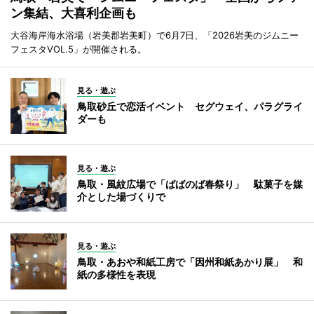
ン集結、大喜利企画も
大谷海岸海水浴場（岩美郡岩美町）で6月7日、「2026岩美のジムニー
フェスタVOL.5」が開催される。
見る・遊ぶ
鳥取砂丘で恋活イベント セグウェイ、パラグライ
ダーも
見る・遊ぶ
鳥取・風紋広場で「ばばのば春祭り」 駄菓子を媒
介とした場づくりで
見る・遊ぶ
鳥取・あおや和紙工房で「因州和紙あかり展」 和
紙の多様性を表現