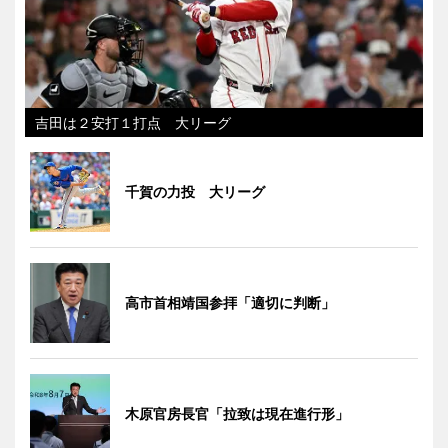
吉田は２安打１打点 大リーグ
千賀の力投 大リーグ
高市首相靖国参拝「適切に判断」
木原官房長官「拉致は現在進行形」