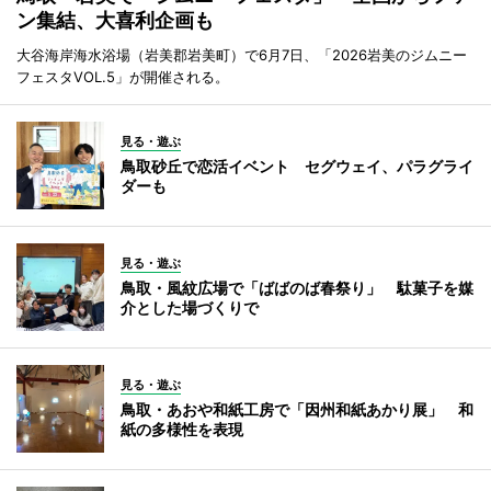
ン集結、大喜利企画も
大谷海岸海水浴場（岩美郡岩美町）で6月7日、「2026岩美のジムニー
フェスタVOL.5」が開催される。
見る・遊ぶ
鳥取砂丘で恋活イベント セグウェイ、パラグライ
ダーも
見る・遊ぶ
鳥取・風紋広場で「ばばのば春祭り」 駄菓子を媒
介とした場づくりで
見る・遊ぶ
鳥取・あおや和紙工房で「因州和紙あかり展」 和
紙の多様性を表現