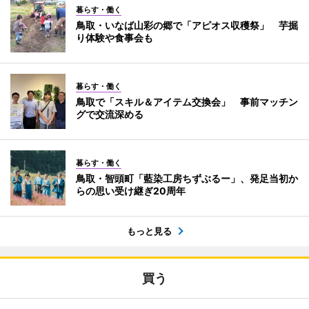
暮らす・働く
鳥取・いなば山彩の郷で「アピオス収穫祭」 芋掘
り体験や食事会も
暮らす・働く
鳥取で「スキル＆アイテム交換会」 事前マッチン
グで交流深める
暮らす・働く
鳥取・智頭町「藍染工房ちずぶるー」、発足当初か
らの思い受け継ぎ20周年
もっと見る
買う