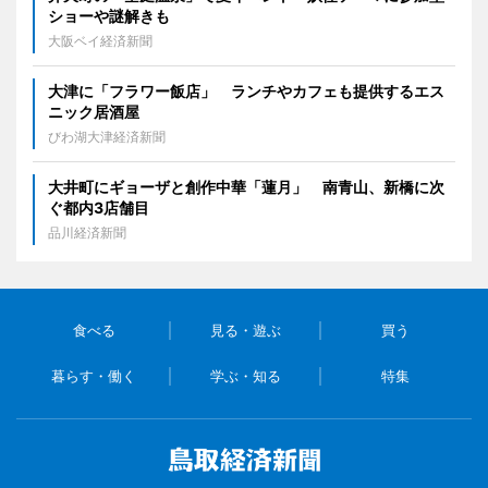
ショーや謎解きも
大阪ベイ経済新聞
大津に「フラワー飯店」 ランチやカフェも提供するエス
ニック居酒屋
びわ湖大津経済新聞
大井町にギョーザと創作中華「蓮月」 南青山、新橋に次
ぐ都内3店舗目
品川経済新聞
食べる
見る・遊ぶ
買う
暮らす・働く
学ぶ・知る
特集