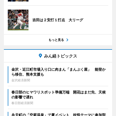
吉田は２安打１打点 大リーグ
もっと見る
みん経トピックス
金沢・近江町市場入り口に肉まん「まんぷく屋」 能登か
ら移住、熊本支援も
金沢経済新聞
春日部のヒマワリスポット準備万端 開花はまだ先、天候
の影響で遅れ
春日部経済新聞
弁天町の「空庭温泉」で夏イベント 妖怪テーマに参加型