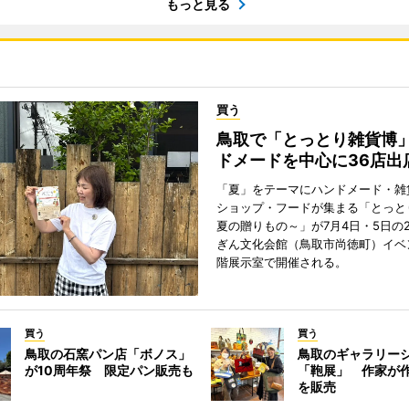
もっと見る
買う
鳥取で「とっとり雑貨博
ドメードを中心に36店出
「夏」をテーマにハンドメード・雑
ショップ・フードが集まる「とっと
夏の贈りもの～」が7月4日・5日の
ぎん文化会館（鳥取市尚徳町）イベ
階展示室で開催される。
買う
買う
鳥取の石窯パン店「ボノス」
鳥取のギャラリー
が10周年祭 限定パン販売も
「鞄展」 作家が
を販売