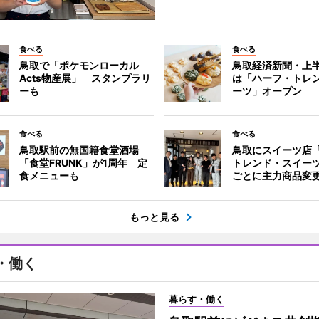
食べる
食べる
鳥取で「ポケモンローカル
鳥取経済新聞・上半
Acts物産展」 スタンプラリ
は「ハーフ・トレ
ーも
ーツ」オープン
食べる
食べる
鳥取駅前の無国籍食堂酒場
鳥取にスイーツ店
「食堂FRUNK」が1周年 定
トレンド・スイー
食メニューも
ごとに主力商品変
もっと見る
・働く
暮らす・働く