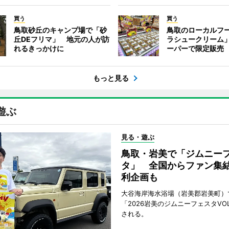
買う
買う
鳥取砂丘のキャンプ場で「砂
鳥取のローカルフ
丘DEフリマ」 地元の人が訪
ラシュークリーム
れるきっかけに
ーパーで限定販売
もっと見る
遊ぶ
見る・遊ぶ
鳥取・岩美で「ジムニー
タ」 全国からファン集
利企画も
大谷海岸海水浴場（岩美郡岩美町）
「2026岩美のジムニーフェスタVOL
される。