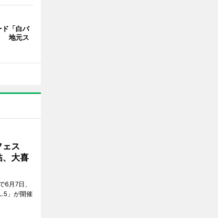
ード「白バ
」 地元ス
フェス
結、大喜
で6月7日、
.5」が開催