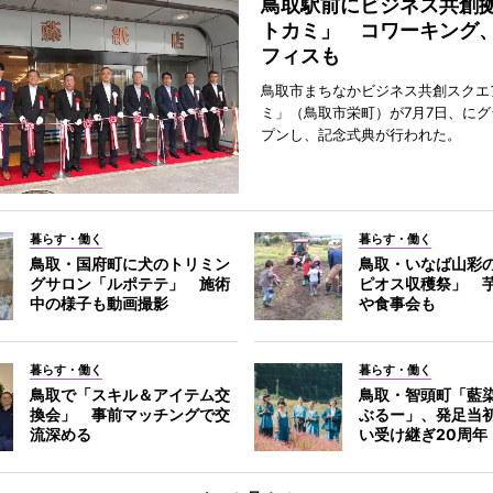
鳥取駅前にビジネス共創
トカミ」 コワーキング
フィスも
鳥取市まちなかビジネス共創スクエ
ミ」（鳥取市栄町）が7月7日、に
プンし、記念式典が行われた。
暮らす・働く
暮らす・働く
鳥取・国府町に犬のトリミン
鳥取・いなば山彩
グサロン「ルポテテ」 施術
ピオス収穫祭」 
中の様子も動画撮影
や食事会も
暮らす・働く
暮らす・働く
鳥取で「スキル＆アイテム交
鳥取・智頭町「藍
換会」 事前マッチングで交
ぶるー」、発足当
流深める
い受け継ぎ20周年