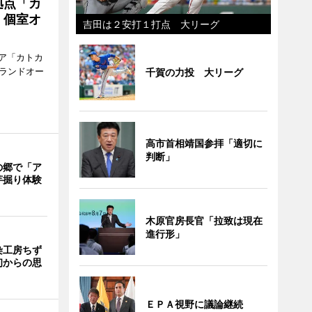
拠点「カ
、個室オ
吉田は２安打１打点 大リーグ
ア「カトカ
グランドオー
千賀の力投 大リーグ
高市首相靖国参拝「適切に
判断」
の郷で「ア
芋掘り体験
木原官房長官「拉致は現在
進行形」
染工房ちず
初からの思
ＥＰＡ視野に議論継続