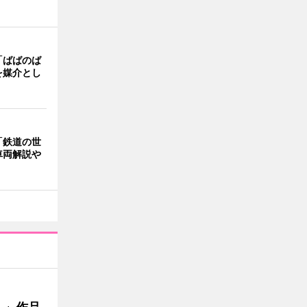
「ばばのば
を媒介とし
「鉄道の世
車両解説や