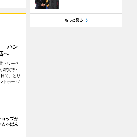
もっと見る
」 ハン
店へ
貨・ワーク
り雑貨博～
2日間、とり
ントホール1
ショップが
作るかばん