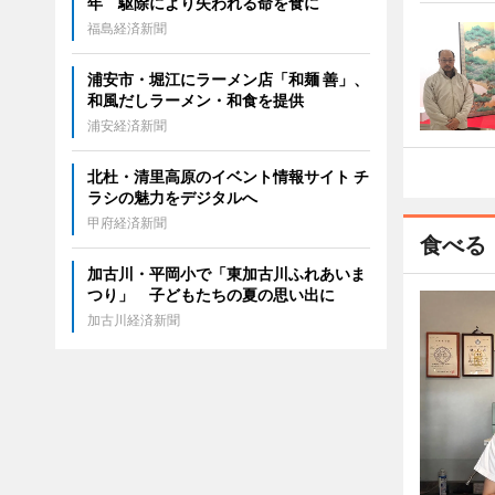
年 駆除により失われる命を食に
福島経済新聞
浦安市・堀江にラーメン店「和麺 善」、
和風だしラーメン・和食を提供
浦安経済新聞
北杜・清里高原のイベント情報サイト チ
ラシの魅力をデジタルへ
甲府経済新聞
食べる
加古川・平岡小で「東加古川ふれあいま
つり」 子どもたちの夏の思い出に
加古川経済新聞