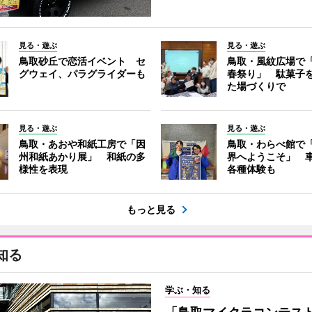
見る・遊ぶ
見る・遊ぶ
鳥取砂丘で恋活イベント セ
鳥取・風紋広場で
グウェイ、パラグライダーも
春祭り」 駄菓子
た場づくりで
見る・遊ぶ
見る・遊ぶ
鳥取・あおや和紙工房で「因
鳥取・わらべ館で
州和紙あかり展」 和紙の多
界へようこそ」 
様性を表現
各種体験も
もっと見る
知る
学ぶ・知る