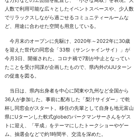
な万灯などの工芸品を配置し、「小さな鳥取」を表現。大
人数で利用可能な広々としたイベントスペースや、少人数
でリラックスしながら過ごせるコミュニティールームな
ど、用途に合わせた空間も用意している。
今月末のオープンに先駆け、2020年～2022年に30歳
を迎えた世代の同窓会「33祭（サンシャインサイ）」が
今月3日、開催された。コロナ禍で7割が中止となってい
たことを受け同課が企画したもので、県内外のIJUターン
の促進を図る。
当日は、県内出身者を中心に関東や九州など全国から
36人が参加した。事前に配布した「梨汁サイダー」で乾
杯し同窓会がスタート。移住の先輩として自身も地元富山
県にUターンした軟式globeのパークマンサーさんをゲス
トに迎え、「平成」をテーマにしたトークショーやゲー
ム、抽選会などで約1時間半、交流を深めた。