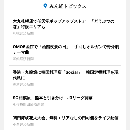
みん経トピックス
大丸札幌店で任天堂ポップアップストア 「どうぶつの
森」特設エリアも
札幌経済新聞
OMO5函館で「函館夜景の日」 手回しオルガンで野外劇
テーマ曲
函館経済新聞
香港・九龍塘に韓国料理店「Social」 韓国定番料理を現
代風に
香港経済新聞
SC相模原、熊本と引き分け J3リーグ開幕
相模原町田経済新聞
関門海峡花火大会、無料エリアなしの門司側をライブ配信
小倉経済新聞