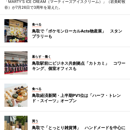
「MARTY'S ICE CREAM（マーティーズアイスクリーム）」（岩美町牧
谷）が7月26日で3周年を迎えた。
食べる
鳥取で「ポケモンローカルActs物産展」 スタン
プラリーも
暮らす・働く
鳥取駅前にビジネス共創拠点「カトカミ」 コワー
キング、個室オフィスも
食べる
鳥取経済新聞・上半期PV1位は「ハーフ・トレン
ド・スイーツ」オープン
買う
鳥取で「とっとり雑貨博」 ハンドメードを中心に