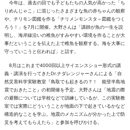
今年は、過去の回でも子どもたちの人気が高かった「ち
りめんじゃこ」に混じったさまざまな魚の赤ちゃんの観察
や、チリモン図鑑を作る「チリメンモンスタ～図鑑をつく
ろう！」を7月に開催。大野さんは「講師が魚の一生を説
明し、海岸線沿いの稚魚がすみやすい環境を作ることが大
事だということを伝えた上で稚魚を観察する。海を大事に
守っていこうと伝われば」と話す。
8月はこれまで4000回以上サイエンスショー形式の講
義・講演を行ってきたDr.ナダレンジャーさんによる「自
然災害科学実験教室『鳥取でも起きるの？！ 能登半島地
震でおきたこと』の初開催を予定。大野さんは「地震の際
の避難については学校などで訓練しているが、この実験教
室では実際にどういうことが地面の下で起きているかなど
構造的なことを学ぶ。地震のメカニズムが分かった上で防
災を考えてもらえたら」と参加を呼びかける。