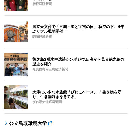
彦根経済新聞
国立天文台で「三鷹・星と宇宙の日」 秋空の下、4年
ぶりフル現地開催
調布経済新聞
徳之島3町水中遺跡シンポジウム 海から見る徳之島の
歴史を紹介
奄美群島南三島経済新聞
大津に小さな水族館「びわこベース」 「生き物を守
り、生き物好きを育てる」
びわ湖大津経済新聞
公立鳥取環境大学