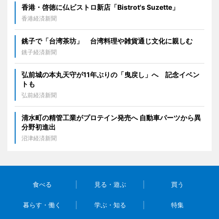
香港・啓徳に仏ビストロ新店「Bistrot's Suzette」
香港経済新聞
銚子で「台湾茶坊」 台湾料理や雑貨通じ文化に親しむ
銚子経済新聞
弘前城の本丸天守が11年ぶりの「曳戻し」へ 記念イベン
トも
弘前経済新聞
清水町の精管工業がプロテイン発売へ 自動車パーツから異
分野初進出
沼津経済新聞
食べる
見る・遊ぶ
買う
暮らす・働く
学ぶ・知る
特集