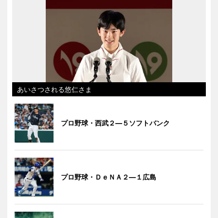
あいさつされる悠仁さま
プロ野球・西武２―５ソフトバンク
プロ野球・ＤｅＮＡ２―１広島