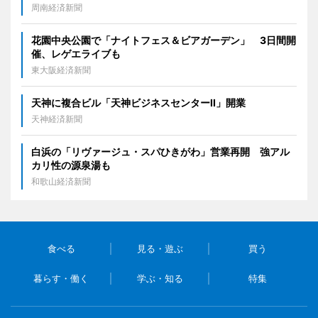
周南経済新聞
花園中央公園で「ナイトフェス＆ビアガーデン」 3日間開
催、レゲエライブも
東大阪経済新聞
天神に複合ビル「天神ビジネスセンターII」開業
天神経済新聞
白浜の「リヴァージュ・スパひきがわ」営業再開 強アル
カリ性の源泉湯も
和歌山経済新聞
食べる
見る・遊ぶ
買う
暮らす・働く
学ぶ・知る
特集