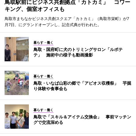
鳥取駅前にビジネス共創拠点「カトカミ」 コワー
キング、個室オフィスも
鳥取市まちなかビジネス共創スクエア「カトカミ」（鳥取市栄町）が7
月7日、にグランドオープンし、記念式典が行われた。
暮らす・働く
鳥取・国府町に犬のトリミングサロン「ルポテ
テ」 施術中の様子も動画撮影
暮らす・働く
鳥取・いなば山彩の郷で「アピオス収穫祭」 芋掘
り体験や食事会も
暮らす・働く
鳥取で「スキル＆アイテム交換会」 事前マッチン
グで交流深める