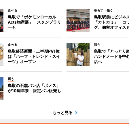
食べる
暮らす・働く
鳥取で「ポケモンローカル
鳥取駅前にビジネ
Acts物産展」 スタンプラリ
「カトカミ」 コ
ーも
グ、個室オフィス
食べる
買う
鳥取経済新聞・上半期PV1位
鳥取で「とっとり
は「ハーフ・トレンド・スイ
ハンドメードを中心
ーツ」オープン
店へ
買う
鳥取の石窯パン店「ボノス」
が10周年祭 限定パン販売も
もっと見る