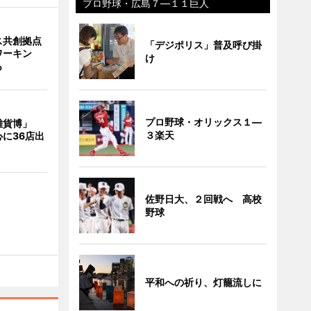
プロ野球・広島７―１１巨人
ス共創拠点
「デジポリス」普及呼び掛
ワーキン
け
も
プロ野球・オリックス１―
雑貨博」
３楽天
に36店出
佐野日大、２回戦へ 高校
野球
平和への祈り、灯籠流しに