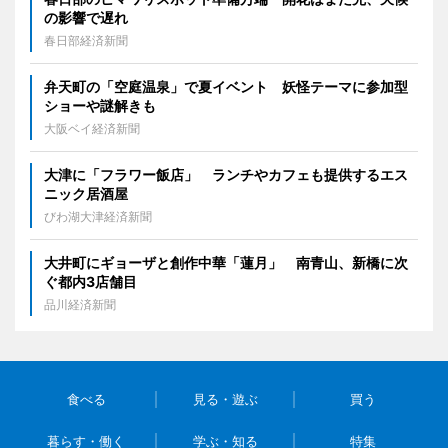
の影響で遅れ
春日部経済新聞
弁天町の「空庭温泉」で夏イベント 妖怪テーマに参加型
ショーや謎解きも
大阪ベイ経済新聞
大津に「フラワー飯店」 ランチやカフェも提供するエス
ニック居酒屋
びわ湖大津経済新聞
大井町にギョーザと創作中華「蓮月」 南青山、新橋に次
ぐ都内3店舗目
品川経済新聞
食べる
見る・遊ぶ
買う
暮らす・働く
学ぶ・知る
特集