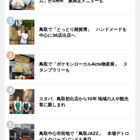
ム」が3周年 夏限定メニューも
鳥取で「とっとり雑貨博」 ハンドメードを
中心に36店出店へ
鳥取で「ポケモンローカルActs物産展」 ス
タンプラリーも
スタバ、鳥取初出店から10年 地域の人や観光
客に親しまれ
鳥取中心市街地で「鳥取JAZZ」 本場デトロ
イトのジャズバンドも来日