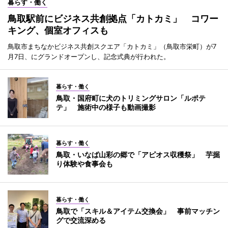
暮らす・働く
鳥取駅前にビジネス共創拠点「カトカミ」 コワー
キング、個室オフィスも
鳥取市まちなかビジネス共創スクエア「カトカミ」（鳥取市栄町）が7
月7日、にグランドオープンし、記念式典が行われた。
暮らす・働く
鳥取・国府町に犬のトリミングサロン「ルポテ
テ」 施術中の様子も動画撮影
暮らす・働く
鳥取・いなば山彩の郷で「アピオス収穫祭」 芋掘
り体験や食事会も
暮らす・働く
鳥取で「スキル＆アイテム交換会」 事前マッチン
グで交流深める