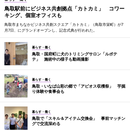
鳥取駅前にビジネス共創拠点「カトカミ」 コワー
キング、個室オフィスも
鳥取市まちなかビジネス共創スクエア「カトカミ」（鳥取市栄町）が7
月7日、にグランドオープンし、記念式典が行われた。
暮らす・働く
鳥取・国府町に犬のトリミングサロン「ルポテ
テ」 施術中の様子も動画撮影
暮らす・働く
鳥取・いなば山彩の郷で「アピオス収穫祭」 芋掘
り体験や食事会も
暮らす・働く
鳥取で「スキル＆アイテム交換会」 事前マッチン
グで交流深める