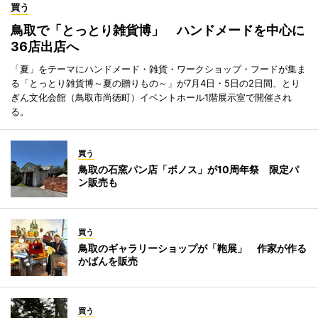
買う
鳥取で「とっとり雑貨博」 ハンドメードを中心に
36店出店へ
「夏」をテーマにハンドメード・雑貨・ワークショップ・フードが集ま
る「とっとり雑貨博～夏の贈りもの～」が7月4日・5日の2日間、とり
ぎん文化会館（鳥取市尚徳町）イベントホール1階展示室で開催され
る。
買う
鳥取の石窯パン店「ボノス」が10周年祭 限定パ
ン販売も
買う
鳥取のギャラリーショップが「鞄展」 作家が作る
かばんを販売
買う