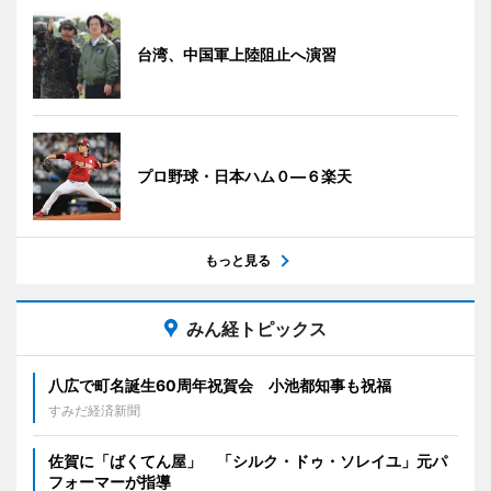
台湾、中国軍上陸阻止へ演習
プロ野球・日本ハム０―６楽天
もっと見る
みん経トピックス
八広で町名誕生60周年祝賀会 小池都知事も祝福
すみだ経済新聞
佐賀に「ばくてん屋」 「シルク・ドゥ・ソレイユ」元パ
フォーマーが指導