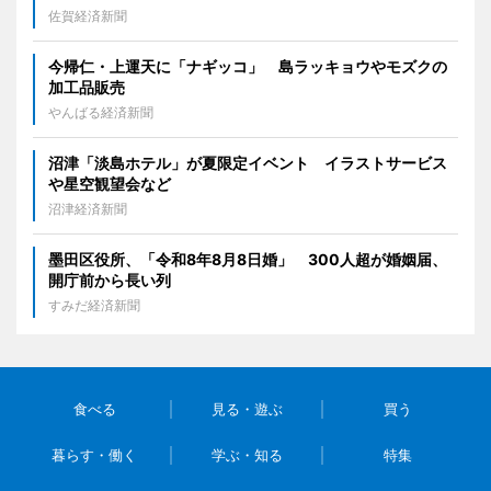
佐賀経済新聞
今帰仁・上運天に「ナギッコ」 島ラッキョウやモズクの
加工品販売
やんばる経済新聞
沼津「淡島ホテル」が夏限定イベント イラストサービス
や星空観望会など
沼津経済新聞
墨田区役所、「令和8年8月8日婚」 300人超が婚姻届、
開庁前から長い列
すみだ経済新聞
食べる
見る・遊ぶ
買う
暮らす・働く
学ぶ・知る
特集