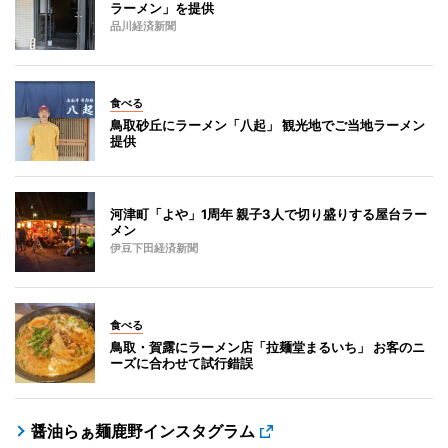
ラーメン」を提供
品川経済新聞
食べる
鳥取砂丘にラーメン「八起」 観光地でご当地ラーメン
提供
河津町「よや」1周年 親子3人で切り盛りする屋台ラー
メン
伊豆下田経済新聞
食べる
鳥取・賀露にラーメン店「拉麺堂まるいち」 お客のニ
ーズに合わせて試行錯誤
醤油らぁ麺鹿野インスタグラム