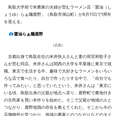
鳥取大学前で米農家の夫婦が営むラーメン店「醤油（し
ょうゆ）らぁ麺鹿野」（鳥取市湖山町）が8月11日で1周年
を迎える。
醤油らぁ麺鹿野
［広告］
京都出身で鳥取在住の米井快人さんと妻の荷宮和歌子さ
んが営む同店。米井さんは関西の大学を卒業後に東京で就
職。東京で生活する中、趣味で大好きなラーメンをいろい
ろな店で食べたり、自分で作ったりする中で、「自分でも
作ってみたい」と思っていたという。米井さんは「東京に
いる頃、鳥取出身の父親が地元へ戻り、鹿野町で農地付き
の古民家を買い米作りを始めた。そこで父親が地域の人と
つながり、鹿野地鶏の存在を教えてくれた。そこから今の
店舗物件が見つかり、地域の農家とのつながりなどのタイ