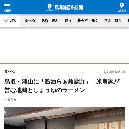
39°C
食べる
見る・遊ぶ
買う
暮らす・働く
学ぶ・知る
食べる
2024.08.06
鳥取・湖山に「醤油らぁ麺鹿野」 米農家が
営む地鶏としょうゆのラーメン
鳥取市