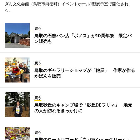
ぎん文化会館（鳥取市尚徳町）イベントホール1階展示室で開催され
る。
買う
鳥取の石窯パン店「ボノス」が10周年祭 限定パ
ン販売も
買う
鳥取のギャラリーショップが「鞄展」 作家が作る
かばんを販売
買う
鳥取砂丘のキャンプ場で「砂丘DEフリマ」 地元
の人が訪れるきっかけに
買う
鳥取のローカルフード「白バラシュークリーム」