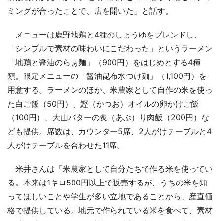
ミングが合ったことで、店を開いた」と話す。
メニューは鹿野地鶏と4種のしょうゆをブレンドし、
「シンプルで素材の味わいにこだわった」というラーメン
「地鶏と醤油のらぁ麺」（900円）をはじめとする4種
類。限定メニューの「醤油昆布水つけ麺」（1,100円）を
用意する。ラーメンのほか、米農家として自作の米を使っ
た白ご飯（50円）、鰹（かつお）オイルの卵かけご飯
（100円）、大山バターの炙（あぶ）り肉飯（200円）な
ども提供。席数は、カウンター5席、2人がけテーブルと4
人がけテーブルを合わせた11席。
米井さんは「米農家として自分たちで作る米を使ってい
る。本来は1キロ500円以上で販売するが、うちの米を知
ってほしいことや学生が多い立地であることから、産直価
格で提供している。地元で作られている米を食べて、素材