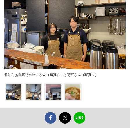
醤油らぁ麺鹿野の米井さん（写真右）と荷宮さん（写真左）