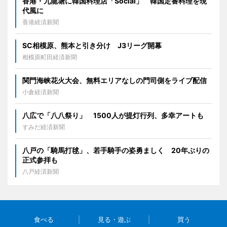
香港・九龍塘に韓国料理店「Social」 韓国定番料理を現
代風に
香港経済新聞
SC相模原、熊本と引き分け J3リーグ開幕
相模原町田経済新聞
関門海峡花火大会、無料エリアなしの門司側をライブ配信
小倉経済新聞
八広で「八八祭り」 1500人が提灯行列、多幸アートも
すみだ経済新聞
八戸の「騎馬打毬」、若手騎手の姿勇ましく 20年ぶりの
正式参拝も
八戸経済新聞
食べる
見る・遊ぶ
買う