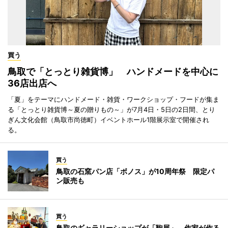
買う
鳥取で「とっとり雑貨博」 ハンドメードを中心に
36店出店へ
「夏」をテーマにハンドメード・雑貨・ワークショップ・フードが集ま
る「とっとり雑貨博～夏の贈りもの～」が7月4日・5日の2日間、とり
ぎん文化会館（鳥取市尚徳町）イベントホール1階展示室で開催され
る。
買う
鳥取の石窯パン店「ボノス」が10周年祭 限定パ
ン販売も
買う
鳥取のギャラリーショップが「鞄展」 作家が作る