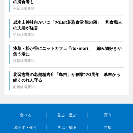
の捕食者も
千葉経済新聞
岩木山神社向かいに「お山の花彩食堂 龍の憩」 和食職人
の夫婦が経営
弘前経済新聞
浅草・松が谷にニットカフェ「ito-mori」 編み物好きが
集う場に
浅草経済新聞
北習志野の老舗精肉店「鳥吉」が創業170周年 幕末から
続くのれん守る
船橋経済新聞
食べる
見る・遊ぶ
買う
暮らす・働く
学ぶ・知る
特集