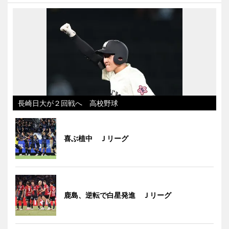
長崎日大が２回戦へ 高校野球
喜ぶ植中 Ｊリーグ
鹿島、逆転で白星発進 Ｊリーグ