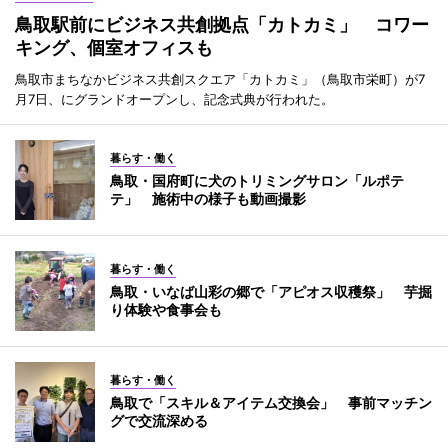
鳥取駅前にビジネス共創拠点「カトカミ」 コワー
キング、個室オフィスも
鳥取市まちなかビジネス共創スクエア「カトカミ」（鳥取市栄町）が7
月7日、にグランドオープンし、記念式典が行われた。
暮らす・働く
鳥取・国府町に犬のトリミングサロン「ルポテ
テ」 施術中の様子も動画撮影
暮らす・働く
鳥取・いなば山彩の郷で「アピオス収穫祭」 芋掘
り体験や食事会も
暮らす・働く
鳥取で「スキル＆アイテム交換会」 事前マッチン
グで交流深める