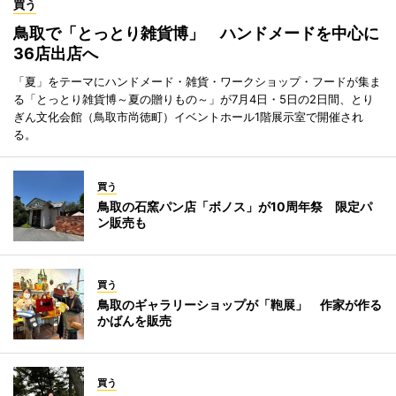
買う
鳥取で「とっとり雑貨博」 ハンドメードを中心に
36店出店へ
「夏」をテーマにハンドメード・雑貨・ワークショップ・フードが集ま
る「とっとり雑貨博～夏の贈りもの～」が7月4日・5日の2日間、とり
ぎん文化会館（鳥取市尚徳町）イベントホール1階展示室で開催され
る。
買う
鳥取の石窯パン店「ボノス」が10周年祭 限定パ
ン販売も
買う
鳥取のギャラリーショップが「鞄展」 作家が作る
かばんを販売
買う