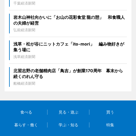
千葉経済新聞
岩木山神社向かいに「お山の花彩食堂 龍の憩」 和食職人
の夫婦が経営
弘前経済新聞
浅草・松が谷にニットカフェ「ito-mori」 編み物好きが
集う場に
浅草経済新聞
北習志野の老舗精肉店「鳥吉」が創業170周年 幕末から
続くのれん守る
船橋経済新聞
食べる
見る・遊ぶ
買う
暮らす・働く
学ぶ・知る
特集