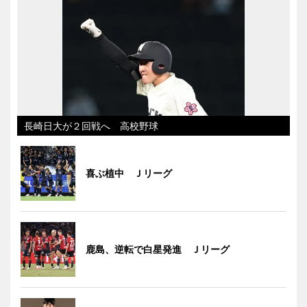
長崎日大が２回戦へ 高校野球
喜ぶ植中 Ｊリーグ
鹿島、逆転で白星発進 Ｊリーグ