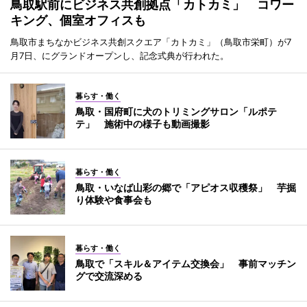
鳥取駅前にビジネス共創拠点「カトカミ」 コワー
キング、個室オフィスも
鳥取市まちなかビジネス共創スクエア「カトカミ」（鳥取市栄町）が7
月7日、にグランドオープンし、記念式典が行われた。
暮らす・働く
鳥取・国府町に犬のトリミングサロン「ルポテ
テ」 施術中の様子も動画撮影
暮らす・働く
鳥取・いなば山彩の郷で「アピオス収穫祭」 芋掘
り体験や食事会も
暮らす・働く
鳥取で「スキル＆アイテム交換会」 事前マッチン
グで交流深める