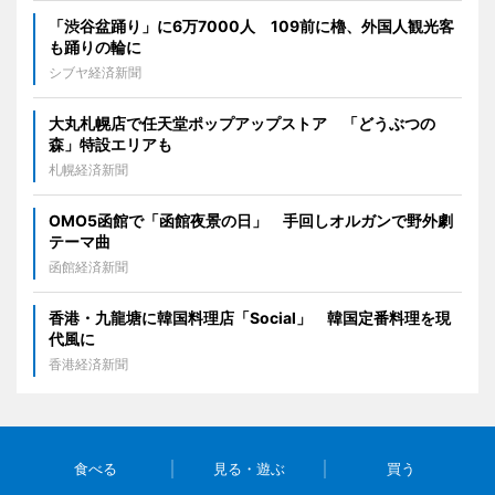
「渋谷盆踊り」に6万7000人 109前に櫓、外国人観光客
も踊りの輪に
シブヤ経済新聞
大丸札幌店で任天堂ポップアップストア 「どうぶつの
森」特設エリアも
札幌経済新聞
OMO5函館で「函館夜景の日」 手回しオルガンで野外劇
テーマ曲
函館経済新聞
香港・九龍塘に韓国料理店「Social」 韓国定番料理を現
代風に
香港経済新聞
食べる
見る・遊ぶ
買う