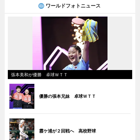
ワールドフォトニュース
張本美和が優勝 卓球ＷＴＴ
優勝の張本兄妹 卓球ＷＴＴ
霞ケ浦が２回戦へ 高校野球