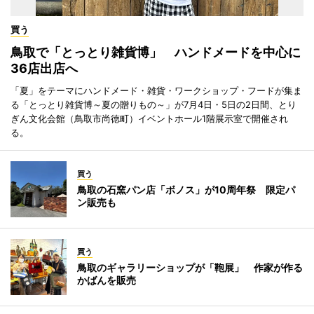
買う
鳥取で「とっとり雑貨博」 ハンドメードを中心に
36店出店へ
「夏」をテーマにハンドメード・雑貨・ワークショップ・フードが集ま
る「とっとり雑貨博～夏の贈りもの～」が7月4日・5日の2日間、とり
ぎん文化会館（鳥取市尚徳町）イベントホール1階展示室で開催され
る。
買う
鳥取の石窯パン店「ボノス」が10周年祭 限定パ
ン販売も
買う
鳥取のギャラリーショップが「鞄展」 作家が作る
かばんを販売