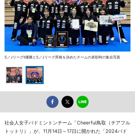
S／JリーグⅠⅠ優勝とS／Jリーグ昇格を決めたチームの表彰時の集合写真
社会人女子バドミントンチーム「Cheerful鳥取（チアフル
トットリ）」が、11月14日～17日に開かれた「2024バド