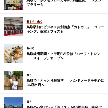
鳥取で「ポケモンローカルActs物産展」 スタン
プラリーも
暮らす・働く
鳥取駅前にビジネス共創拠点「カトカミ」 コワー
キング、個室オフィスも
食べる
鳥取経済新聞・上半期PV1位は「ハーフ・トレン
ド・スイーツ」オープン
買う
鳥取で「とっとり雑貨博」 ハンドメードを中心に
36店出店へ
買う
鳥取の石窯パン店「ボノス」が10周年祭 限定パ