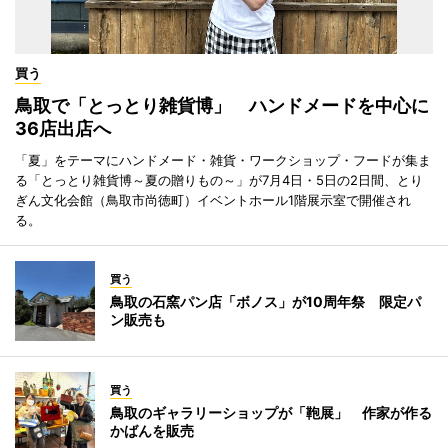
買う
鳥取で「とっとり雑貨博」 ハンドメードを中心に
36店出店へ
「夏」をテーマにハンドメード・雑貨・ワークショップ・フードが集ま
る「とっとり雑貨博～夏の贈りもの～」が7月4日・5日の2日間、とり
ぎん文化会館（鳥取市尚徳町）イベントホール1階展示室で開催され
る。
買う
鳥取の石窯パン店「ボノス」が10周年祭 限定パ
ン販売も
買う
鳥取のギャラリーショップが「鞄展」 作家が作る
かばんを販売